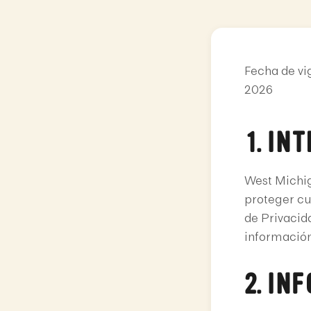
Fecha de vi
2026
1. IN
West Michig
proteger cu
de Privacid
información
2. IN