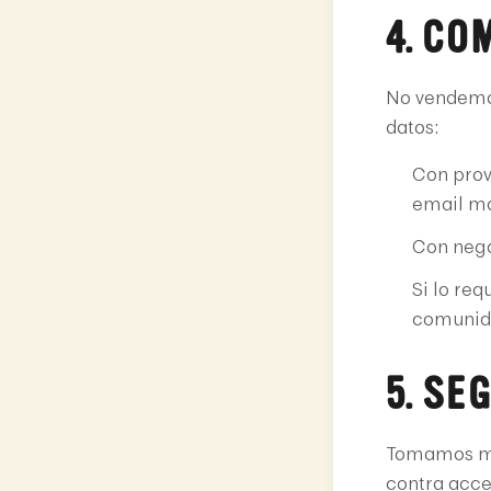
4. CO
No vendemo
datos:
Con prov
email ma
Con nego
Si lo req
comunid
5. SE
Tomamos me
contra acce