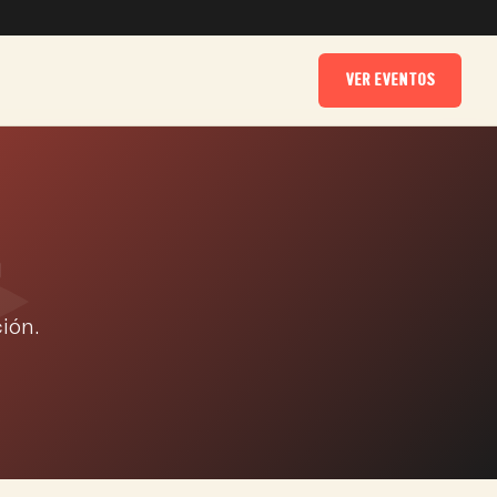
VER EVENTOS
D
ión.