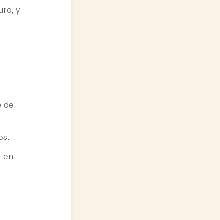
ra, y
.
e de
es.
l en