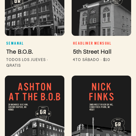
SEMANAL
HEADLINER MENSUAL
The B.O.B.
5th Street Hall
TODOS LOS JUEVES ·
4TO SÁBADO · $10
GRATIS