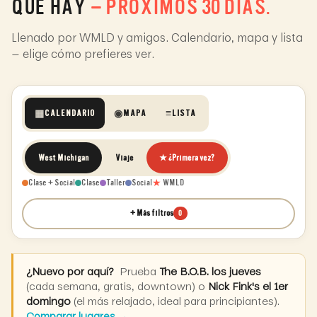
QUÉ HAY
— PRÓXIMOS 30 DÍAS.
Llenado por WMLD y amigos. Calendario, mapa y lista
— elige cómo prefieres ver.
▦
◉
≡
CALENDARIO
MAPA
LISTA
West Michigan
Viaje
★ ¿Primera vez?
★
Clase + Social
Clase
Taller
Social
WMLD
+ Más filtros
0
¿Nuevo por aquí?
Prueba
The B.O.B. los jueves
(cada semana, gratis, downtown) o
Nick Fink's el 1er
domingo
(el más relajado, ideal para principiantes).
Comparar lugares →